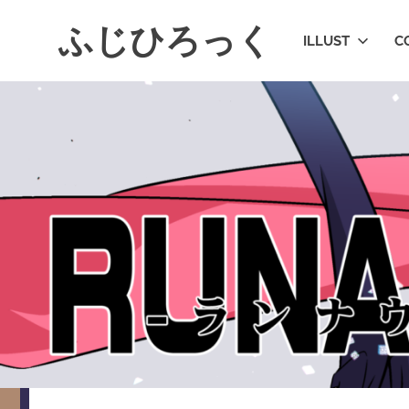
コ
ふじひろっく
ン
ILLUST
C
テ
ン
ツ
へ
ス
キ
ッ
プ