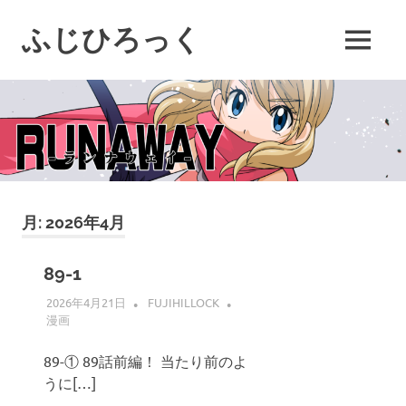
コ
ン
ふじひろっく
MENU
テ
ン
ツ
へ
ス
キ
ッ
プ
月:
2026年4月
89-1
2026年4月21日
FUJIHILLOCK
漫画
89-① 89話前編！ 当たり前のよ
うに[…]