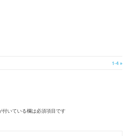
次
1-4
の
記
事:
が付いている欄は必須項目です