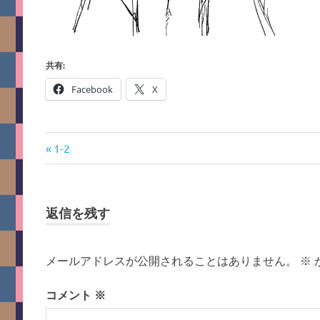
共有:
Facebook
X
前
投
1-2
の
稿
記
事:
ナ
返信を残す
ビ
メールアドレスが公開されることはありません。
※
ゲ
コメント
※
ー