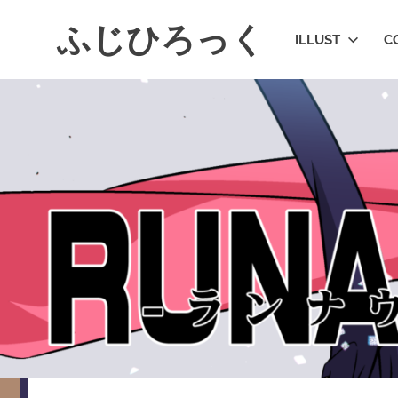
コ
ふじひろっく
ン
ILLUST
C
テ
ン
ツ
へ
ス
キ
ッ
プ