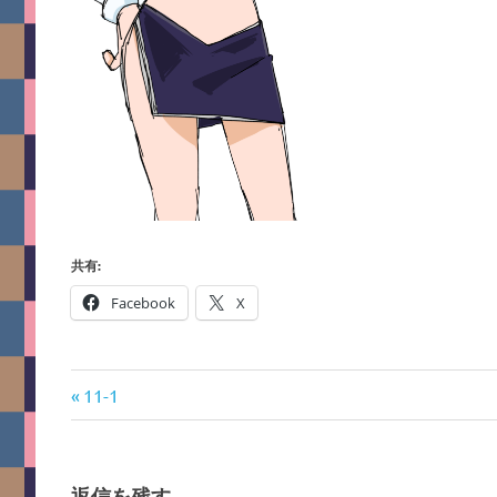
共有:
Facebook
X
前
投
11-1
の
稿
記
事:
ナ
返信を残す