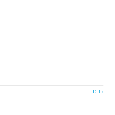
次
12-1
の
記
事: