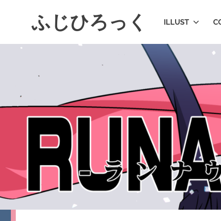
コ
ふじひろっく
ン
ILLUST
C
テ
ン
ツ
へ
ス
キ
ッ
プ