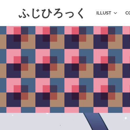
コ
ふじひろっく
ン
ILLUST
C
テ
ン
ツ
へ
ス
キ
ッ
プ