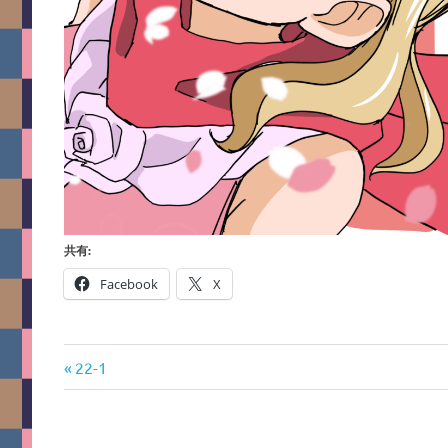
共有:
Facebook
X
前
投
22-1
の
稿
記
事: