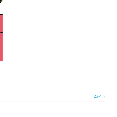
次
23-1
の
記
事: