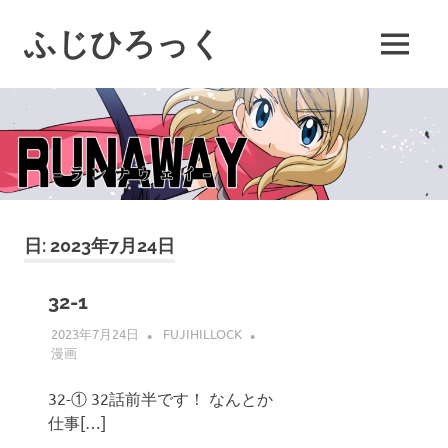
コ
ン
ふじひろっく
MENU
テ
ン
ツ
へ
ス
キ
ッ
プ
日:
2023年7月24日
32-1
2023年7月24日
FUJIHILLOCK
漫画
32-① 32話前半です！ なんとか
仕事[…]