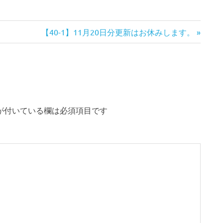
次
【40-1】11月20日分更新はお休みします。
の
記
事:
が付いている欄は必須項目です