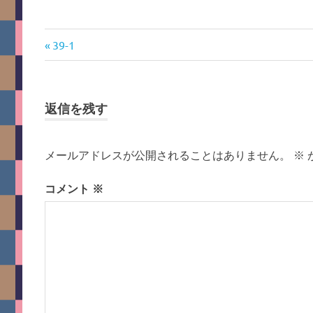
前
投
39-1
の
稿
記
事:
ナ
返信を残す
ビ
メールアドレスが公開されることはありません。
※
ゲ
コメント
※
ー
シ
ョ
ン