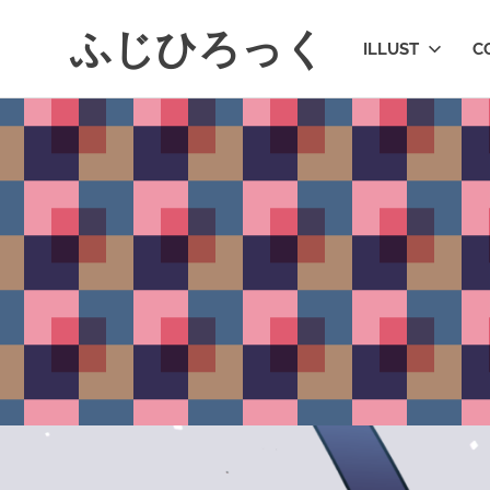
コ
ふじひろっく
ン
ILLUST
C
テ
ン
ツ
へ
ス
キ
ッ
プ