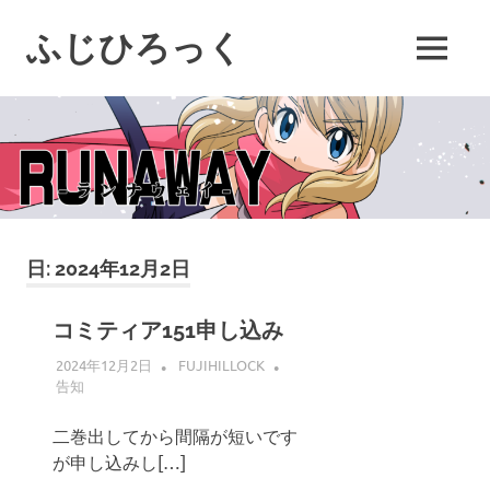
コ
ン
ふじひろっく
MENU
テ
ン
ツ
へ
ス
キ
ッ
プ
日:
2024年12月2日
コミティア151申し込み
2024年12月2日
FUJIHILLOCK
告知
二巻出してから間隔が短いです
が申し込みし[…]