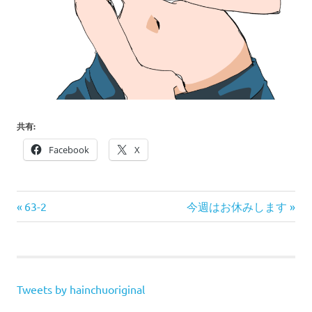
共有:
Facebook
X
前
次
投
63-2
今週はお休みします
の
の
稿
記
記
事:
事:
ナ
Tweets by hainchuoriginal
ビ