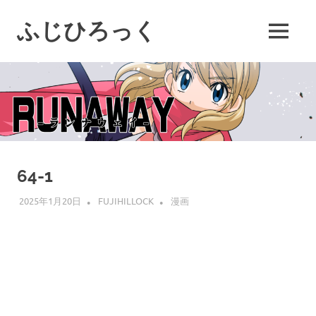
コ
ン
ふじひろっく
MENU
テ
ン
ツ
へ
ス
キ
ッ
プ
64-1
2025年1月20日
FUJIHILLOCK
漫画