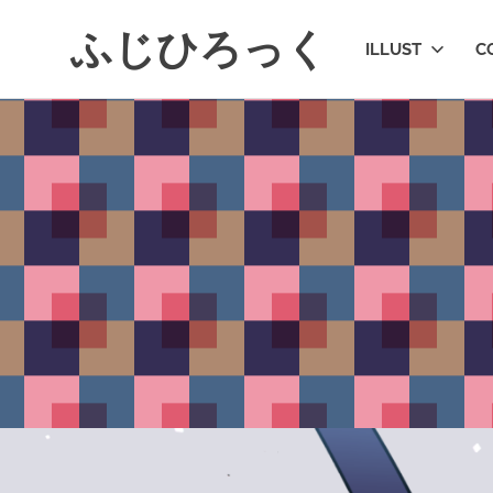
コ
ふじひろっく
ン
ILLUST
C
テ
ン
ツ
へ
ス
キ
ッ
プ