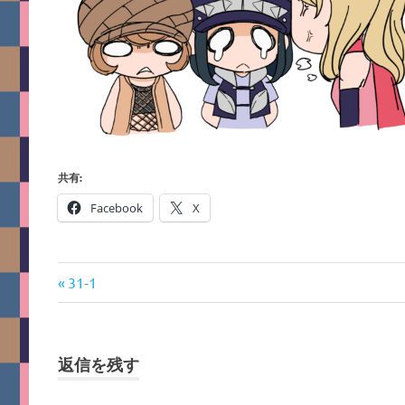
共有:
Facebook
X
前
投
31-1
の
稿
記
事:
ナ
返信を残す
ビ