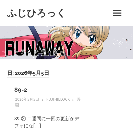
コ
ン
ふじひろっく
MENU
テ
ン
ツ
へ
ス
キ
ッ
プ
日:
2026年5月5日
89-2
2026年5月5日
FUJIHILLOCK
漫
画
89-② 二週間に一回の更新がデ
フォにな[…]